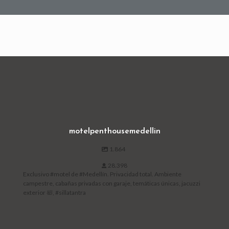
motelpenthousemedellin
1.864
28.398
Exclusivo #motel de #Medellín. Privacidad total. Ambiente
campestre, cabañas privadas con garaje, temáticas únicas, jacuzzi
exterior 🛀, #sillatantra
Open post by motelpenthousemedellin with ID 18054636389787833
Open post by motelpenthousemedellin with ID 18188224387347017