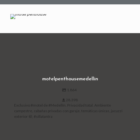
motelpenthousemedellin
1.864
28.398
Exclusivo #motel de #Medellín. Privacidad total. Ambiente
campestre, cabañas privadas con garaje, temáticas únicas, jacuzzi
exterior 🛀, #sillatantra
Open post by motelpenthousemedellin with ID 18054636389787833
Open post by motelpenthousemedellin with ID 18188224387347017
Open post by motelpenthousemedellin with ID 18091983275370758
Open post by motelpenthousemedellin with ID 18172934191424724